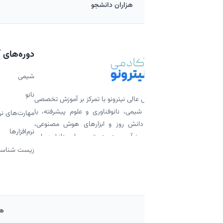
هزاران دانشجو
صدها ساعت آموزش
دوره‌های آموزشی
شیمی
نانو
 عالی نیترونو با تمرکز بر آموزش تخصصی
شیمی، نانوفناوری و علوم پیشرفته، با
مهارت‌های نرم و پژوهشی
ز دانش روز و ابزارهای هوش مصنوعی،
نرم‌افزارها
 نوآور و در دسترس برای دانشجویان،
 علاقه‌مندان فراهم کرده است. ارائه
زیست شناسی
 تخصصی، پادکست‌های علمی، محتوای
مکاری با اساتید برجسته، بخشی از
برای گسترش علم به شیوه‌ای مدرن و
همکاری با نیترونو
تدریس در نیت