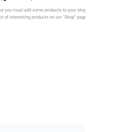
efore proceed to checkout you must add some products to your shop
You will find a lot of interesting products on our "Shop" page