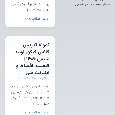
پولساز! دنیای آموزش آنلاین
هوش مصنوعی در شیمی
به سرعت در حال
ادامه مطلب »
نمونه تدریس
کلاس کنکور ارشد
شیمی 1406 |
کیفیت، اقساط و
اینترنت ملی
جولای 10, 2026
10:50 ب.ظ
نمونه تدریس کلاس کنکور
شیمی: با نیترونو رتبه برتر
شو! 🌟 تلاش از تو + آموزش
کامل با ما =
ادامه مطلب »