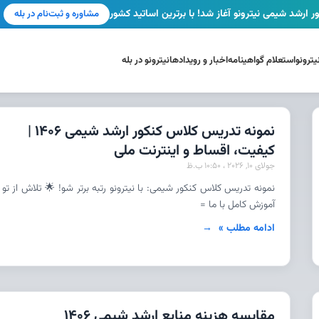
ر ارشد شیمی نیترونو آغاز شد! با برترین اساتید کشور
مشاوره و ثبت‌نام در بله
ترونو
استعلام گواهینامه
اخبار و رویدادها
نیترونو در بله
نمونه تدریس کلاس کنکور ارشد شیمی 1406 |
کیفیت، اقساط و اینترنت ملی
جولای 10, 2026
10:50 ب.ظ
نمونه تدریس کلاس کنکور شیمی: با نیترونو رتبه برتر شو! 🌟 تلاش از تو 
آموزش کامل با ما =
ادامه مطلب »
مقایسه هزینه منابع ارشد شیمی 1406