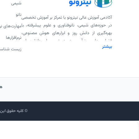
شیمی
نانو
آکادمی آموزش عالی نیترونو با تمرکز بر آموزش تخصصی
در حوزه‌های شیمی، نانوفناوری و علوم پیشرفته، با
مهارت‌های ن
بهره‌گیری از دانش روز و ابزارهای هوش مصنوعی،
نرم‌افزارها
فضایی علمی، نوآور و در دسترس برای دانشجویان،
بیشتر
پژوهشگران و علاقه‌مندان فراهم کرده است. ارائه
زیست شناس
ورکشاپ‌های تخصصی، پادکست‌های علمی، محتوای
دانلودی و همکاری با اساتید برجسته، بخشی از
مأموریت ما برای گسترش علم به شیوه‌ای مدرن و
اثربخش است.
هم
© کلیه حقوق این و