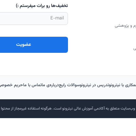
تخفیف‌ها رو برات میفرستم :)
رم و پژوهشی
ی
کاری با نیترونو
تدریس در نیترونو
سوالات رایج
درباره‌‌ی ما
تماس با ما
حریم خصوصی
ب‌سایت متعلق به آکادمی آموزش عالی نیترونو است. هرگونه استفاده غیرمجاز از محتوا پی