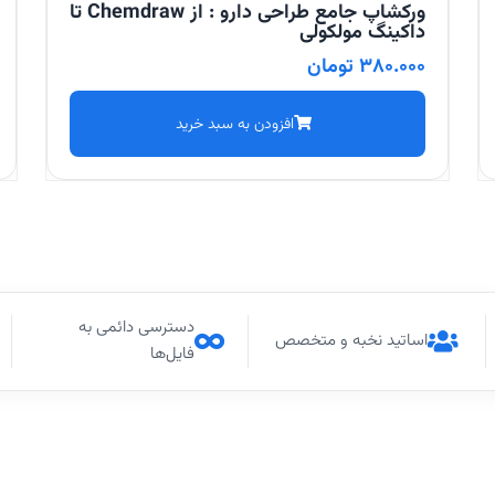
ورکشاپ جامع طراحی دارو : از Chemdraw تا
داکینگ مولکولی
380.000
تومان
افزودن به سبد خرید
دسترسی دائمی به
اساتید نخبه و متخصص
فایل‌ها