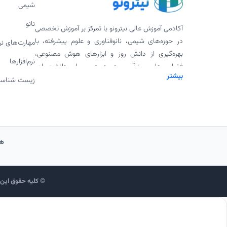
شیمی
نانو
آکادمی آموزش عالی نیترونو با تمرکز بر آموزش تخصصی
در حوزه‌های شیمی، نانوفناوری و علوم پیشرفته، با
مهارت‌های ن
بهره‌گیری از دانش روز و ابزارهای هوش مصنوعی،
نرم‌افزارها
فضایی علمی، نوآور و در دسترس برای دانشجویان،
بیشتر
پژوهشگران و علاقه‌مندان فراهم کرده است. ارائه
زیست شناس
ورکشاپ‌های تخصصی، پادکست‌های علمی، محتوای
دانلودی و همکاری با اساتید برجسته، بخشی از
مأموریت ما برای گسترش علم به شیوه‌ای مدرن و
اثربخش است.
هم
© کلیه حقوق این و