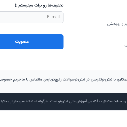
تخفیف‌ها رو برات میفرستم :)
رم و پژوهشی
ی
کاری با نیترونو
تدریس در نیترونو
سوالات رایج
درباره‌‌ی ما
تماس با ما
حریم خصوصی
ب‌سایت متعلق به آکادمی آموزش عالی نیترونو است. هرگونه استفاده غیرمجاز از محتوا پی