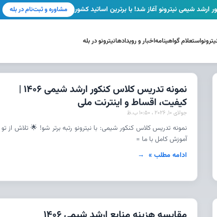
ر ارشد شیمی نیترونو آغاز شد! با برترین اساتید کشور
مشاوره و ثبت‌نام در بله
ترونو
استعلام گواهینامه
اخبار و رویدادها
نیترونو در بله
نمونه تدریس کلاس کنکور ارشد شیمی 1406 |
کیفیت، اقساط و اینترنت ملی
جولای 10, 2026
10:50 ب.ظ
نمونه تدریس کلاس کنکور شیمی: با نیترونو رتبه برتر شو! 🌟 تلاش از تو 
آموزش کامل با ما =
ادامه مطلب »
مقایسه هزینه منابع ارشد شیمی 1406