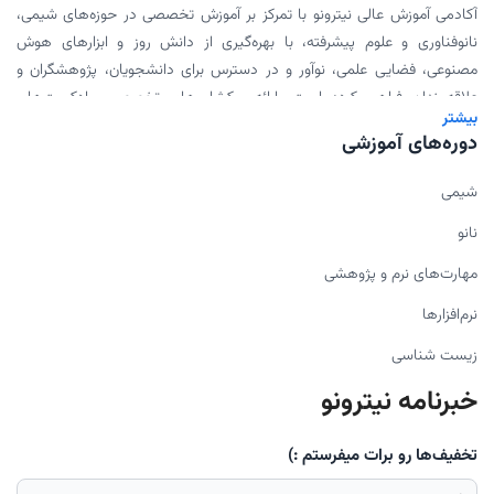
آکادمی آموزش عالی نیترونو با تمرکز بر آموزش تخصصی در حوزه‌های شیمی،
نانوفناوری و علوم پیشرفته، با بهره‌گیری از دانش روز و ابزارهای هوش
مصنوعی، فضایی علمی، نوآور و در دسترس برای دانشجویان، پژوهشگران و
علاقه‌مندان فراهم کرده است. ارائه ورکشاپ‌های تخصصی، پادکست‌های
بیشتر
علمی، محتوای دانلودی و همکاری با اساتید برجسته، بخشی از مأموریت ما
دوره‌های آموزشی
برای گسترش علم به شیوه‌ای مدرن و اثربخش است.
شیمی
نانو
مهارت‌های نرم و پژوهشی
نرم‌افزارها
زیست شناسی
خبرنامه نیترونو
تخفیف‌ها رو برات میفرستم :)