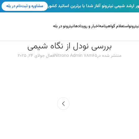
ر ارشد شیمی نیترونو آغاز شد! با برترین اساتید کشور
مشاوره و ثبت‌نام در بله
ترونو
استعلام گواهینامه
اخبار و رویدادها
نیترونو در بله
بررسی نودل از نگاه شیمی
منتشر شده در
Nitrono Admin 78m65
فعال جولای 24, 2025