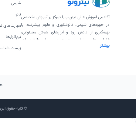
شیمی
نانو
آکادمی آموزش عالی نیترونو با تمرکز بر آموزش تخصصی
در حوزه‌های شیمی، نانوفناوری و علوم پیشرفته، با
مهارت‌های ن
بهره‌گیری از دانش روز و ابزارهای هوش مصنوعی،
نرم‌افزارها
فضایی علمی، نوآور و در دسترس برای دانشجویان،
بیشتر
پژوهشگران و علاقه‌مندان فراهم کرده است. ارائه
زیست شناس
ورکشاپ‌های تخصصی، پادکست‌های علمی، محتوای
دانلودی و همکاری با اساتید برجسته، بخشی از
مأموریت ما برای گسترش علم به شیوه‌ای مدرن و
اثربخش است.
هم
© کلیه حقوق این و