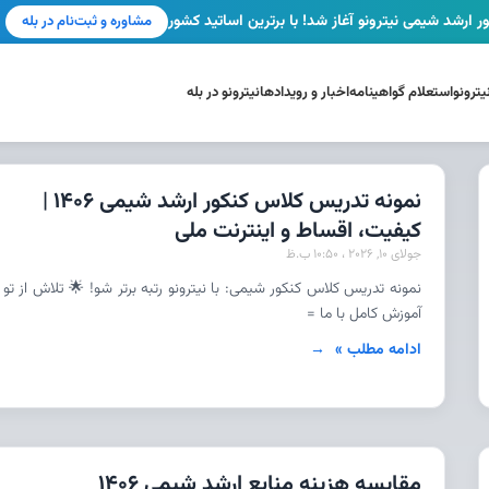
ر ارشد شیمی نیترونو آغاز شد! با برترین اساتید کشور
مشاوره و ثبت‌نام در بله
ترونو
استعلام گواهینامه
اخبار و رویدادها
نیترونو در بله
نمونه تدریس کلاس کنکور ارشد شیمی 1406 |
کیفیت، اقساط و اینترنت ملی
جولای 10, 2026
10:50 ب.ظ
نمونه تدریس کلاس کنکور شیمی: با نیترونو رتبه برتر شو! 🌟 تلاش از تو 
آموزش کامل با ما =
ادامه مطلب »
مقایسه هزینه منابع ارشد شیمی 1406