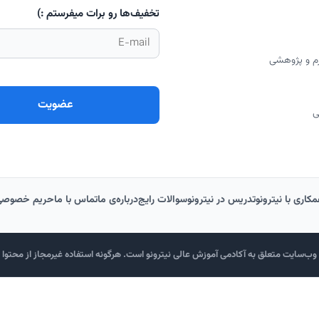
تخفیف‌ها رو برات میفرستم :)
رم و پژوهشی
ی
کاری با نیترونو
تدریس در نیترونو
سوالات رایج
درباره‌‌ی ما
تماس با ما
حریم خصوصی
ب‌سایت متعلق به آکادمی آموزش عالی نیترونو است. هرگونه استفاده غیرمجاز از محتوا پی