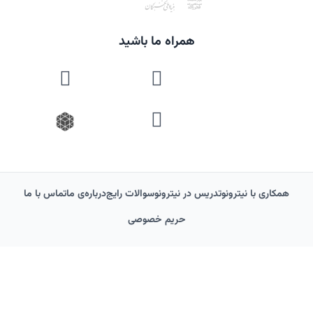
همراه ما باشید
همکاری با نیترونو
تدریس در نیترونو
سوالات رایج
درباره‌‌ی ما
تماس با ما
حریم خصوصی
© کلیه حقوق این وب‌سایت متعلق به آکادمی آموزش عالی نیترونو است. هرگونه
استفاده غیرمجاز از محتوا پیگرد قانونی دارد.