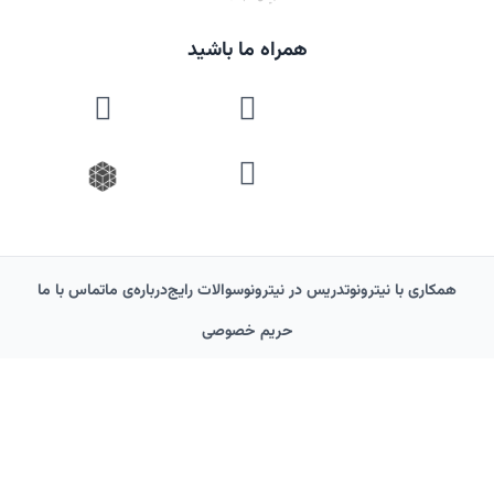
همراه ما باشید
همکاری با نیترونو
تدریس در نیترونو
سوالات رایج
درباره‌‌ی ما
تماس با ما
حریم خصوصی
© کلیه حقوق این وب‌سایت متعلق به آکادمی آموزش عالی نیترونو است. هرگونه
استفاده غیرمجاز از محتوا پیگرد قانونی دارد.