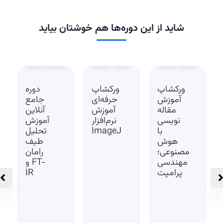
شاید از این دوره‌ها هم خوشتان بیاید
ورکشاپ
ورکشاپ
دوره
آموزش
حرفه‌ای
جامع
مقاله‌
آموزش
آنلاین
نویسی
نرم‌افزار
آموزش
با
ImageJ
تحلیل
هوش
طیف
مصنوعی؛
رامان
مهندسی
و FT-
پرامپت
IR