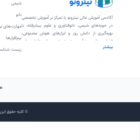
شیمی
نانو
آکادمی آموزش عالی نیترونو با تمرکز بر آموزش تخصصی
در حوزه‌های شیمی، نانوفناوری و علوم پیشرفته، با
مهارت‌های ن
بهره‌گیری از دانش روز و ابزارهای هوش مصنوعی،
نرم‌افزارها
فضایی علمی، نوآور و در دسترس برای دانشجویان،
بیشتر
پژوهشگران و علاقه‌مندان فراهم کرده است. ارائه
زیست شناس
ورکشاپ‌های تخصصی، پادکست‌های علمی، محتوای
دانلودی و همکاری با اساتید برجسته، بخشی از
مأموریت ما برای گسترش علم به شیوه‌ای مدرن و
اثربخش است.
هم
© کلیه حقوق این و