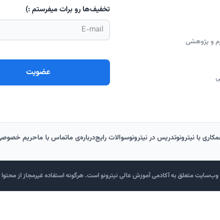
تخفیف‌ها رو برات میفرستم :)
رم و پژوهشی
ی
کاری با نیترونو
تدریس در نیترونو
سوالات رایج
درباره‌‌ی ما
تماس با ما
حریم خصوصی
ب‌سایت متعلق به آکادمی آموزش عالی نیترونو است. هرگونه استفاده غیرمجاز از محتوا پی