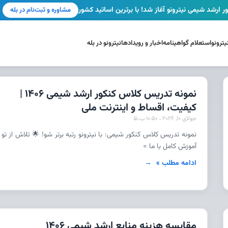
ر ارشد شیمی نیترونو آغاز شد! با برترین اساتید کشور
مشاوره و ثبت‌نام در بله
ترونو
استعلام گواهینامه
اخبار و رویدادها
نیترونو در بله
نمونه تدریس کلاس کنکور ارشد شیمی 1406 |
کیفیت، اقساط و اینترنت ملی
جولای 10, 2026
10:50 ب.ظ
نمونه تدریس کلاس کنکور شیمی: با نیترونو رتبه برتر شو! 🌟 تلاش از تو 
آموزش کامل با ما =
ادامه مطلب »
مقایسه هزینه منابع ارشد شیمی 1406