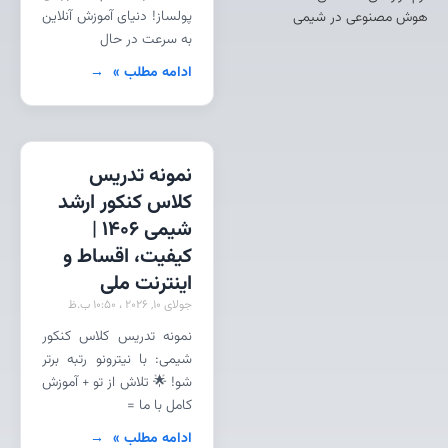
پولساز! دنیای آموزش آنلاین
هوش مصنوعی در شیمی
به سرعت در حال
ادامه مطلب »
نمونه تدریس
کلاس کنکور ارشد
شیمی 1406 |
کیفیت، اقساط و
اینترنت ملی
جولای 10, 2026
10:50 ب.ظ
نمونه تدریس کلاس کنکور
شیمی: با نیترونو رتبه برتر
شو! 🌟 تلاش از تو + آموزش
کامل با ما =
ادامه مطلب »