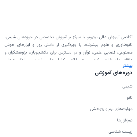
آکادمی آموزش عالی نیترونو با تمرکز بر آموزش تخصصی در حوزه‌های شیمی،
نانوفناوری و علوم پیشرفته، با بهره‌گیری از دانش روز و ابزارهای هوش
مصنوعی، فضایی علمی، نوآور و در دسترس برای دانشجویان، پژوهشگران و
علاقه‌مندان فراهم کرده است. ارائه ورکشاپ‌های تخصصی، پادکست‌های
بیشتر
علمی، محتوای دانلودی و همکاری با اساتید برجسته، بخشی از مأموریت ما
دوره‌های آموزشی
برای گسترش علم به شیوه‌ای مدرن و اثربخش است.
شیمی
نانو
مهارت‌های نرم و پژوهشی
نرم‌افزارها
زیست شناسی