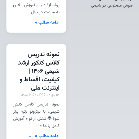
پولساز! دنیای آموزش آنلاین
هوش مصنوعی در شیمی
به سرعت در حال
ادامه مطلب »
نمونه تدریس
کلاس کنکور ارشد
شیمی 1406 |
کیفیت، اقساط و
اینترنت ملی
جولای 10, 2026
10:50 ب.ظ
نمونه تدریس کلاس کنکور
شیمی: با نیترونو رتبه برتر
شو! 🌟 تلاش از تو + آموزش
کامل با ما =
ادامه مطلب »