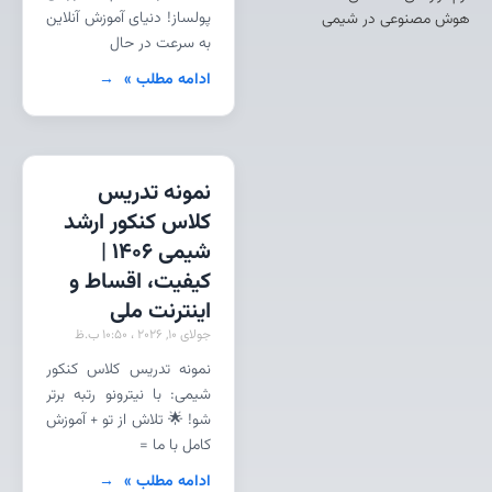
پولساز! دنیای آموزش آنلاین
هوش مصنوعی در شیمی
به سرعت در حال
ادامه مطلب »
نمونه تدریس
کلاس کنکور ارشد
شیمی 1406 |
کیفیت، اقساط و
اینترنت ملی
جولای 10, 2026
10:50 ب.ظ
نمونه تدریس کلاس کنکور
شیمی: با نیترونو رتبه برتر
شو! 🌟 تلاش از تو + آموزش
کامل با ما =
ادامه مطلب »