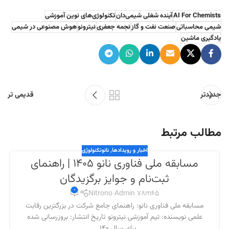
AI For Chemists
آینده شغلی شیمی‌دان
تکنولوژی‌های نوین آموزشی
شیمی محاسباتی
صنعت نفت و گاز
نجمه جعفری
نیترونو
هوش مصنوعی در شیمی
یادگیری ماشین
جدیدتر
قدیمی تر
مطالب مرتبط
اخبار و رویدادها
,
نانوتکنولوژی
مسابقه ملی فناوری نانو 1405 | راهنمای
ثبت‌نام و جوایز برگزیدگان
0
Nitrono Admin 78m65
مسابقه ملی فناوری نانو: راهنمای جامع شرکت در بزرگترین رقابت
علمی نویسنده: تیم آموزشی نیترونو تاریخ انتشار: بروزرسانی شده
برای سال ۱۴۰...