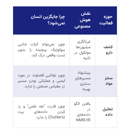
نقش
حوزه
چرا جایگزین انسان
هوش
فعالیت
نمی‌شود؟
مصنوعی
غربالگری
چون نمی‌تواند اثرات جانبی
کشف
میلیون‌ها
بیولوژیک پیچیده را بدون
دارو
مولکول در
تست واقعی درک کند.
ثانیه
پیشنهاد
چون توانایی قضاوت در مورد
سنتز
مسیرهای
ایمنی و عملیاتی بودن مسیر
مواد
سنتزی
در مقیاس صنعتی را ندارد.
بهینه
یافتن الگو
چون قدرت "نقد علمی" و رد
تحلیل
در
کردن داده‌های پرت
داده
داده‌های
(Outliers) را ندارد.
NMR/IR