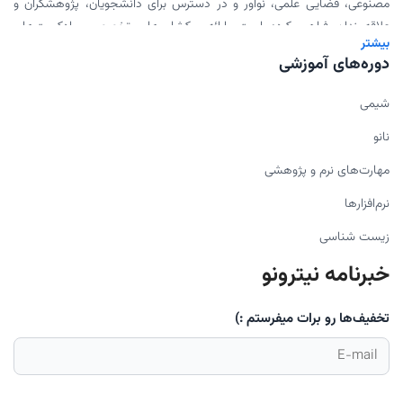
مصنوعی، فضایی علمی، نوآور و در دسترس برای دانشجویان، پژوهشگران و
علاقه‌مندان فراهم کرده است. ارائه ورکشاپ‌های تخصصی، پادکست‌های
بیشتر
علمی، محتوای دانلودی و همکاری با اساتید برجسته، بخشی از مأموریت ما
دوره‌های آموزشی
برای گسترش علم به شیوه‌ای مدرن و اثربخش است.
شیمی
نانو
مهارت‌های نرم و پژوهشی
نرم‌افزارها
زیست شناسی
خبرنامه نیترونو
تخفیف‌ها رو برات میفرستم :)